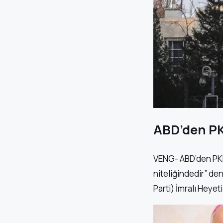
ABD’den PK
VENG- ABD’den PKK’
niteliğindedir” den
Parti) İmralı Heyet