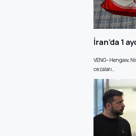
İran’da 1 a
VENG- Hengaw, Nisan
cezaları…