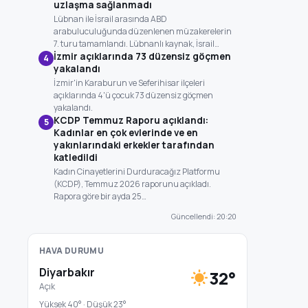
uzlaşma sağlanmadı
Lübnan ile İsrail arasında ABD
arabuluculuğunda düzenlenen müzakerelerin
7. turu tamamlandı. Lübnanlı kaynak, İsrail…
İzmir açıklarında 73 düzensiz göçmen
4
yakalandı
İzmir'in Karaburun ve Seferihisar ilçeleri
açıklarında 4'ü çocuk 73 düzensiz göçmen
yakalandı.
KCDP Temmuz Raporu açıklandı:
5
Kadınlar en çok evlerinde ve en
yakınlarındaki erkekler tarafından
katledildi
Kadın Cinayetlerini Durduracağız Platformu
(KCDP), Temmuz 2026 raporunu açıkladı.
Rapora göre bir ayda 25…
Güncellendi: 20:20
HAVA DURUMU
Diyarbakır
32°
Açık
Yüksek 40° · Düşük 23°