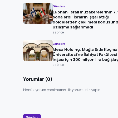
Gündem
Lübnan-İsrail müzakerelerinin 7.
sona erdi: İsrail’in işgal ettiği
bölgelerden çekilmesi konusun
uzlaşma sağlanmadı
az önce
Gündem
Mesa Holding, Muğla Sıtkı Koçma
Üniversitesi’ne İlahiyat Fakültesi
inşası için 300 milyon lira bağışl
az önce
Yorumlar (0)
Henüz yorum yapılmamış. İlk yorumu siz yapın.
Gündem