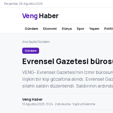
Perşembe, 06 Ağustos 2026
Veng
Haber
gündem
ekonomi
dünya
spor
yaşam
polit
Ana Sayfa
/
Gündem
Gündem
Evrensel Gazetesi büros
VENG- Evrensel Gazetesi’nin İzmir bürosuna
ilişkin bir kişi gözaltına alındı. Evrensel G
silahlı saldırı düzenlendi. Saldırının ardın
Veng Haber
13 Ağustos 2025, 13:24 · 2 dk okuma · 9 görüntülenme