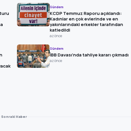
Gündem
 turu
KCDP Temmuz Raporu açıklandı:
Kadınlar en çok evlerinde ve en
da
yakınlarındaki erkekler tarafından
katledildi
az önce
Gündem
n
İBB Davası’nda tahliye kararı çıkmadı
az önce
ayacak
Sonraki Haber