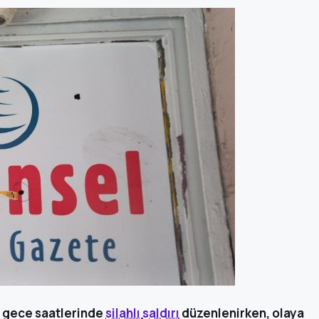
 gece saatlerinde
silahlı
saldırı
düzenlenirken, olaya