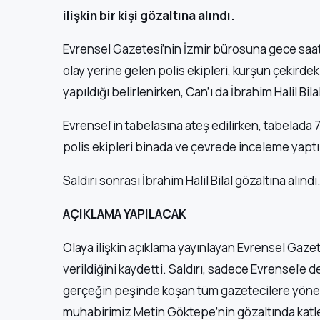
ilişkin bir kişi gözaltına alındı.
Evrensel Gazetesi’nin İzmir bürosuna gece saat 1
olay yerine gelen polis ekipleri, kurşun çekirdekl
yapıldığı belirlenirken, Can’ı da İbrahim Halil Bil
Evrensel’in tabelasına ateş edilirken, tabelada 7
polis ekipleri binada ve çevrede inceleme yaptı
Saldırı sonrası İbrahim Halil Bilal gözaltına alındı
AÇIKLAMA YAPILACAK
Olaya ilişkin açıklama yayınlayan Evrensel Gaz
verildiğini kaydetti. Saldırı, sadece Evrensel’e
gerçeğin peşinde koşan tüm gazetecilere yönelmi
muhabirimiz Metin Göktepe’nin gözaltında katl