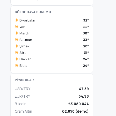
BÖLGE HAVA DURUMU
Diyarbakır
32°
Van
22°
Mardin
30°
Batman
33°
n
Şırnak
28°
Siirt
31°
Hakkari
24°
Bitlis
24°
PİYASALAR
USD/TRY
47.59
EUR/TRY
54.98
Bitcoin
₺3.080.044
Gram Altın
₺2.850 (demo)