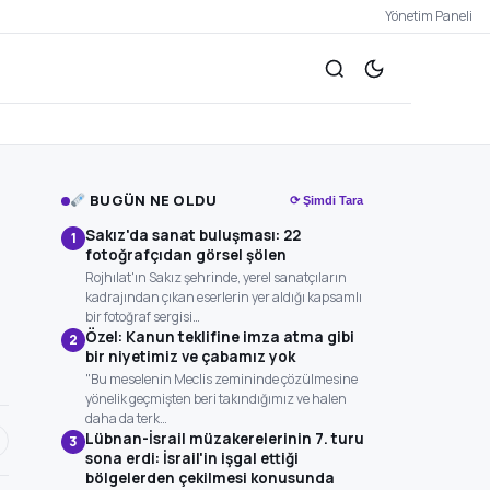
Yönetim Paneli
BUGÜN NE OLDU
⟳ Şimdi Tara
Sakız'da sanat buluşması: 22
1
fotoğrafçıdan görsel şölen
Rojhılat'ın Sakız şehrinde, yerel sanatçıların
kadrajından çıkan eserlerin yer aldığı kapsamlı
bir fotoğraf sergisi…
Özel: Kanun teklifine imza atma gibi
2
bir niyetimiz ve çabamız yok
"Bu meselenin Meclis zemininde çözülmesine
yönelik geçmişten beri takındığımız ve halen
daha da terk…
Lübnan-İsrail müzakerelerinin 7. turu
3
sona erdi: İsrail'in işgal ettiği
bölgelerden çekilmesi konusunda