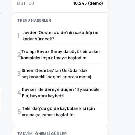
BIST 100
10.245 (demo)
r
TREND HABERLER
Jayden Oosterwolde’nin sakatlığı ne
1
kadar sürecek?
Trump: Beyaz Saray’da büyük bir askeri
2
kompleks inşa etmeye başladım
Sinem Dedetaş’tan Üsküdar’daki
3
başkanvekili seçimi sonrası mesaj
Kayseri’de dereye düşen 13 yaşındaki
4
Ela, hayatını kaybetti
Tekirdağ’da gölde kaybolan kişi için
5
arama çalışması başlatıldı
TAKVİM · ÖNEMLİ GÜNLER