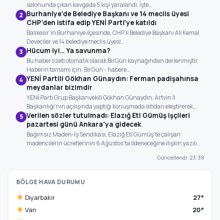
salonunda çıkan kavgada 5 kişi yaralandı. İşte…
Burhaniye'de Belediye Başkanı ve 14 meclis üyesi
2
CHP'den istifa edip YENİ Parti'ye katıldı
Balıkesir’in Burhaniye ilçesinde, CHP’li Belediye Başkanı Ali Kemal
Deveciler ve 14 belediye meclis üyesi…
Hücum iyi… Ya savunma?
3
Bu haber özeti otomatik olarak BirGün kaynağından derlenmiştir.
Haberin tamamı için: BirGün - habere…
YENİ Partili Gökhan Günaydın: Ferman padişahınsa
4
meydanlar bizimdir
YENİ Parti Grup Başkanvekili Gökhan Günaydın, Artvin İl
Başkanlığı'nın açılışında yaptığı konuşmada iktidarı eleştirerek,…
Verilen sözler tutulmadı: Elazığ Eti Gümüş işçileri
5
pazartesi günü Ankara'ya gidecek
Bağımsız Maden-İş Sendikası, Elazığ Eti Gümüş'te çalışan
madencilerin ücretlerinin 6 Ağustos'ta ödeneceğine ilişkin yazılı…
Güncellendi: 23:38
BÖLGE HAVA DURUMU
Diyarbakır
27°
Van
20°