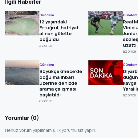
İlgili Haberler
Gündem
Gündem
12 yaşındaki
Real M
Ertuğrul, hafriyat
Vinici
alınan gölette
Junior
boğuldu
sözle
uzattı
az önce
az önce
Gündem
Gündem
Büyükçekmece’de
Diyarb
boğulma ihbarı
düğü
üzerine denizde
kavga 
arama çalışması
Yaralıl
başlatıldı
az önce
az önce
Yorumlar (0)
Henüz yorum yapılmamış. İlk yorumu siz yapın.