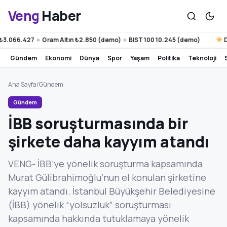
Veng
Haber
3.066.427
Gram Altın ₺2.850 (demo)
BIST 100 10.245 (demo)
Diy
●
●
gündem
ekonomi
dünya
spor
yaşam
politika
teknoloji
Ana Sayfa
/
Gündem
Gündem
İBB soruşturmasında bir
şirkete daha kayyım atandı
VENG- İBB’ye yönelik soruşturma kapsamında
Murat Gülibrahimoğlu’nun el konulan şirketine
kayyım atandı. İstanbul Büyükşehir Belediyesine
(İBB) yönelik “yolsuzluk” soruşturması
kapsamında hakkında tutuklamaya yönelik