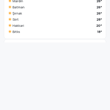
Mardin
26°
Batman
26°
Şırnak
26°
Siirt
28°
Hakkari
20°
Bitlis
18°
TREND HABERLER
Jayden Oosterwolde’nin sakatlığı ne kadar
1
sürecek?
Trump: Beyaz Saray’da büyük bir askeri kompleks
2
inşa etmeye başladım
Kayseri’de dereye düşen 13 yaşındaki Ela, hayatını
3
kaybetti
Sinem Dedetaş’tan Üsküdar’daki başkanvekili seçimi
4
sonrası mesaj