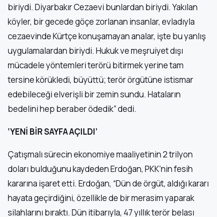
biriydi. Diyarbakır Cezaevi bunlardan biriydi. Yakılan
köyler, bir gecede göçe zorlanan insanlar, evladıyla
cezaevinde Kürtçe konuşamayan analar, işte bu yanlış
uygulamalardan biriydi. Hukuk ve meşruiyet dışı
mücadele yöntemleri terörü bitirmek yerine tam
tersine körükledi, büyüttü; terör örgütüne istismar
edebileceği elverişli bir zemin sundu. Hataların
bedelini hep beraber ödedik” dedi.
‘YENİ BİR SAYFA AÇILDI’
Çatışmalı sürecin ekonomiye maaliyetinin 2 trilyon
doları bulduğunu kaydeden Erdoğan, PKK’nin fesih
kararına işaret etti. Erdoğan, “Dün de örgüt, aldığı kararı
hayata geçirdiğini, özellikle de bir merasim yaparak
silahlarını bıraktı. Dün itibarıyla, 47 yıllık terör belası