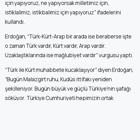
için yapıyoruz, ne yapıyorsak milletimiz için,
istiklalimiz, istikbalimiz için yapıyoruz” ifadelerini
kullandı.
Erdoğan, “Türk-Kürt-Arap bir arada ise beraberse işte
o zaman Türk vardır, Kürt vardır, Arap vardır.
Uzaklaştıklarında ise mağlubiyet vardır” vurgusu yaptı.
“Türk ile Kürt muhabbete kucaklaşıyor” diyen Erdoğan,
“Bugün Malazgirt ruhu, Kudüs ittifakı yeniden
şekilleniyor. Bugün büyük ve güçlü Türkiye’nin şafağı
söküyor. Türkiye Cumhuriyeti hepimizin ortak
yuvasıdır” dedi.
‘OTURUP KONUŞACAĞIZ’
Erdoğan, “Şimdi oturup konuşacağız… Silahlarla değil.