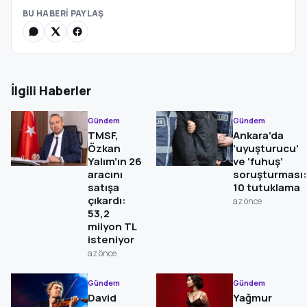
BU HABERİ PAYLAŞ
İlgili Haberler
Gündem
Gündem
TMSF,
Ankara’da
Özkan
‘uyuşturucu’
Yalım’ın 26
ve ‘fuhuş’
aracını
soruşturması:
satışa
10 tutuklama
çıkardı:
az önce
53,2
milyon TL
isteniyor
az önce
Gündem
Gündem
David
Yağmur