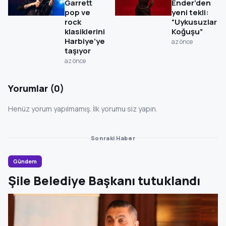
Garrett
Ender’den
pop ve
yeni tekli:
rock
“Uykusuzlar
klasiklerini
Koğuşu”
Harbiye’ye
az önce
taşıyor
az önce
Yorumlar (0)
Henüz yorum yapılmamış. İlk yorumu siz yapın.
Sonraki Haber
Gündem
Şile Belediye Başkanı tutuklandı