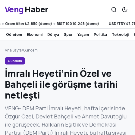
Veng
Haber
Gram Altın ₺2.850 (demo)
BIST 100 10.245 (demo)
USD/TRY 47.71
●
●
gündem
ekonomi
dünya
spor
yaşam
politika
teknoloji
Ana Sayfa
/
Gündem
Gündem
İmralı Heyeti’nin Özel ve
Bahçeli ile görüşme tarihi
netleşti
VENG- DEM Parti İmralı Heyeti, hafta içerisinde
Özgür Özel, Devlet Bahçeli ve Ahmet Davutoğlu
ile görüşecek. Halkların Eşitlik ve Demokrasi
Partisi (DEM Parti) İmralı Heyeti, bu hafta siyasi