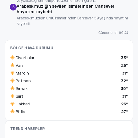
ve yükseköğretime ilişkin düzenlemeleri içeren…
Arabesk müziğin sevilen isimlerinden Cansever
5
hayatını kaybetti
Arabesk müziğin ünlü isimlerinden Cansever, 59 yaşında hayatını
kaybetti.
Güncellendi: 09:44
BÖLGE HAVA DURUMU
Diyarbakır
33°
Van
26°
Mardin
31°
Batman
32°
Şırnak
30°
Siirt
31°
Hakkari
26°
Bitlis
27°
TREND HABERLER