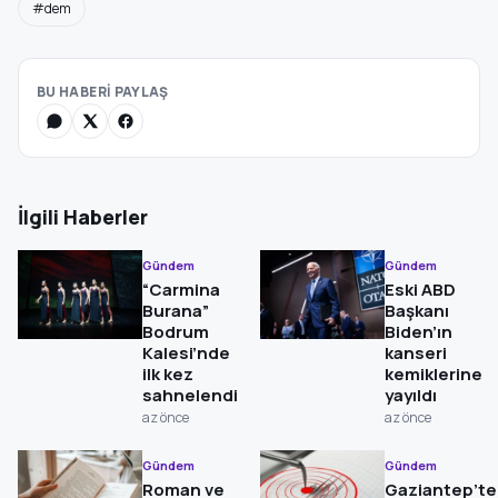
#dem
BU HABERİ PAYLAŞ
İlgili Haberler
Gündem
Gündem
“Carmina
Eski ABD
Burana”
Başkanı
Bodrum
Biden’ın
Kalesi’nde
kanseri
ilk kez
kemiklerine
sahnelendi
yayıldı
az önce
az önce
Gündem
Gündem
Roman ve
Gaziantep’te