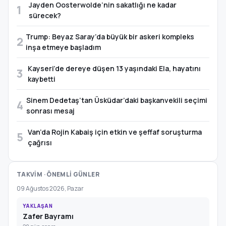
Jayden Oosterwolde’nin sakatlığı ne kadar
1
sürecek?
Trump: Beyaz Saray’da büyük bir askeri kompleks
2
inşa etmeye başladım
Kayseri’de dereye düşen 13 yaşındaki Ela, hayatını
3
kaybetti
Sinem Dedetaş’tan Üsküdar’daki başkanvekili seçimi
4
sonrası mesaj
Van’da Rojin Kabaiş için etkin ve şeffaf soruşturma
5
çağrısı
TAKVİM · ÖNEMLİ GÜNLER
09 Ağustos 2026, Pazar
YAKLAŞAN
Zafer Bayramı