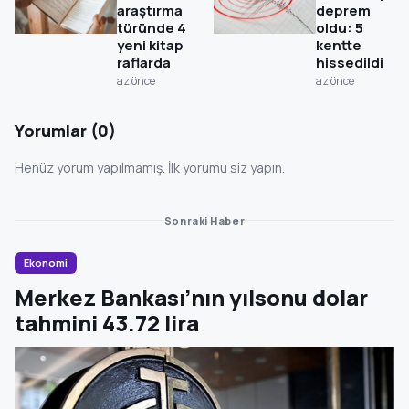
araştırma
deprem
türünde 4
oldu: 5
yeni kitap
kentte
raflarda
hissedildi
az önce
az önce
Yorumlar (0)
Henüz yorum yapılmamış. İlk yorumu siz yapın.
Sonraki Haber
Ekonomi
Merkez Bankası’nın yılsonu dolar
tahmini 43.72 lira