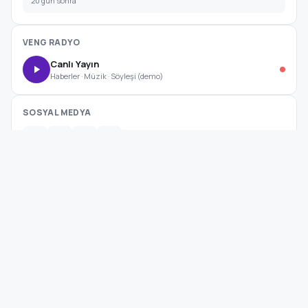
20 gün sonra
VENG RADYO
Canlı Yayın
Haberler · Müzik · Söyleşi (demo)
SOSYAL MEDYA
Hesaplar Görünüm → Özelleştir → Site Ayarları'ndan eklenebilir.
Kategoriler
Veng
Haber
Kültür Sanat Haberleri
Diyarbakır, Türkiye