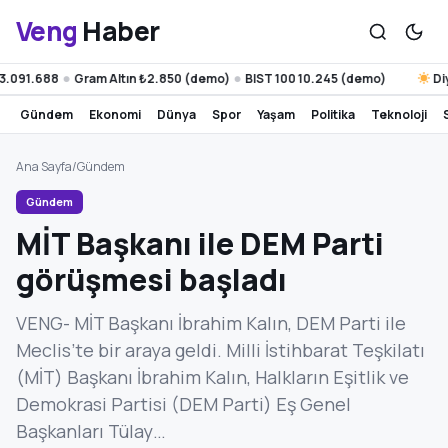
Veng
Haber
091.688
Gram Altın ₺2.850 (demo)
BIST 100 10.245 (demo)
Diyar
●
●
gündem
ekonomi
dünya
spor
yaşam
politika
teknoloji
Ana Sayfa
/
Gündem
Gündem
MİT Başkanı ile DEM Parti
görüşmesi başladı
VENG- MİT Başkanı İbrahim Kalın, DEM Parti ile
Meclis’te bir araya geldi. Milli İstihbarat Teşkilatı
(MİT) Başkanı İbrahim Kalın, Halkların Eşitlik ve
Demokrasi Partisi (DEM Parti) Eş Genel
Başkanları Tülay…