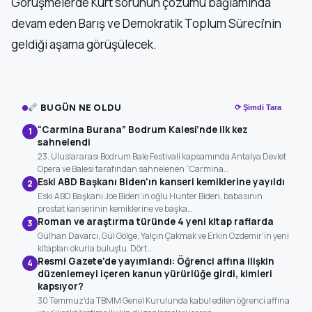
Görüşmelerde Kürt sorunun çözümü bağlamında
devam eden Barış ve Demokratik Toplum Süreci’nin
geldiği aşama görüşülecek.
BUGÜN NE OLDU
⟳ Şimdi Tara
“Carmina Burana” Bodrum Kalesi’nde ilk kez
1
sahnelendi
23. Uluslararası Bodrum Bale Festivali kapsamında Antalya Devlet
Opera ve Balesi tarafından sahnelenen “Carmina…
Eski ABD Başkanı Biden'ın kanseri kemiklerine yayıldı
2
Eski ABD Başkanı Joe Biden’ın oğlu Hunter Biden, babasının
prostat kanserinin kemiklerine ve başka…
Roman ve araştırma türünde 4 yeni kitap raflarda
3
Gülhan Davarcı, Gül Gölge, Yalçın Çakmak ve Erkin Özdemir’in yeni
kitapları okurla buluştu. Dört…
Resmi Gazete'de yayımlandı: Öğrenci affına ilişkin
4
düzenlemeyi içeren kanun yürürlüğe girdi, kimleri
kapsıyor?
30 Temmuz'da TBMM Genel Kurulunda kabul edilen öğrenci affına