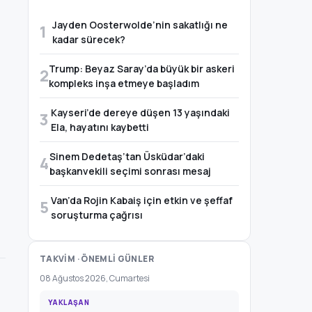
Jayden Oosterwolde’nin sakatlığı ne
1
kadar sürecek?
Trump: Beyaz Saray’da büyük bir askeri
2
kompleks inşa etmeye başladım
Kayseri’de dereye düşen 13 yaşındaki
3
Ela, hayatını kaybetti
Sinem Dedetaş’tan Üsküdar’daki
4
başkanvekili seçimi sonrası mesaj
Van’da Rojin Kabaiş için etkin ve şeffaf
5
soruşturma çağrısı
TAKVİM · ÖNEMLİ GÜNLER
08 Ağustos 2026, Cumartesi
YAKLAŞAN