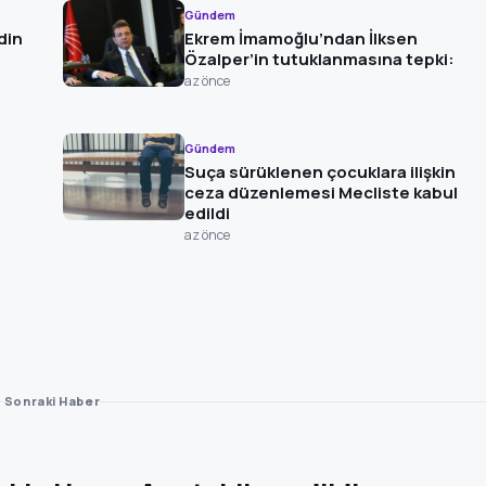
Gündem
din
Ekrem İmamoğlu’ndan İlksen
Özalper’in tutuklanmasına tepki:
az önce
Gündem
Suça sürüklenen çocuklara ilişkin
ceza düzenlemesi Mecliste kabul
edildi
az önce
Sonraki Haber