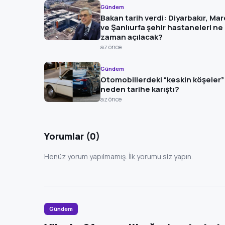
Gündem
Bakan tarih verdi: Diyarbakır, Mar
ve Şanlıurfa şehir hastaneleri ne
zaman açılacak?
az önce
Gündem
Otomobillerdeki “keskin köşeler”
neden tarihe karıştı?
az önce
Yorumlar (0)
Henüz yorum yapılmamış. İlk yorumu siz yapın.
Gündem