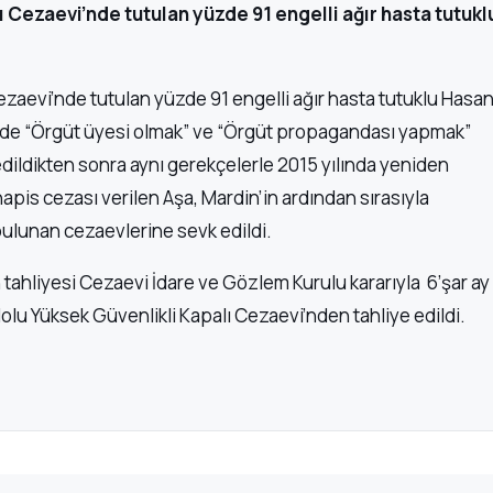
 Cezaevi’nde tutulan yüzde 91 engelli ağır hasta tutukl
ezaevi’nde tutulan yüzde 91 engelli ağır hasta tutuklu Hasa
sinde “Örgüt üyesi olmak” ve “Örgüt propagandası yapmak”
 edildikten sonra aynı gerekçelerle 2015 yılında yeniden
hapis cezası verilen Aşa, Mardin’in ardından sırasıyla
bulunan cezaevlerine sevk edildi.
tahliyesi Cezaevi İdare ve Gözlem Kurulu kararıyla 6’şar ay
 Nolu Yüksek Güvenlikli Kapalı Cezaevi’nden tahliye edildi.
Kategoriler
Modüller