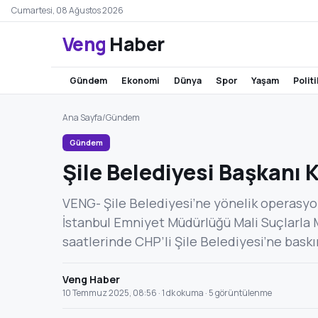
Cumartesi, 08 Ağustos 2026
Veng
Haber
gündem
ekonomi
dünya
spor
yaşam
polit
Ana Sayfa
/
Gündem
Gündem
Şile Belediyesi Başkanı 
VENG- Şile Belediyesi’ne yönelik operasyo
İstanbul Emniyet Müdürlüğü Mali Suçlarla 
saatlerinde CHP’li Şile Belediyesi’ne bask
Veng Haber
10 Temmuz 2025, 08:56 · 1 dk okuma · 5 görüntülenme