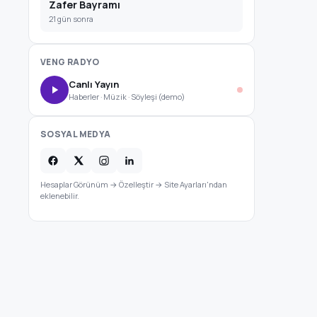
Zafer Bayramı
21 gün sonra
VENG RADYO
Canlı Yayın
Haberler · Müzik · Söyleşi (demo)
SOSYAL MEDYA
Hesaplar Görünüm → Özelleştir → Site Ayarları'ndan
eklenebilir.