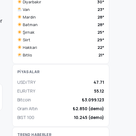
Diyarbakır
30°
Van
23°
Mardin
28°
er
Batman
28°
Şırnak
25°
Siirt
29°
Hakkari
22°
Bitlis
21°
PİYASALAR
USD/TRY
47.71
EUR/TRY
55.12
Bitcoin
₺3.099.123
Gram Altın
₺2.850 (demo)
BIST 100
10.245 (demo)
TREND HABERLER