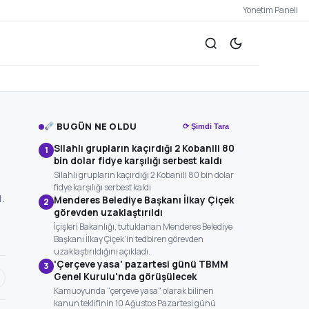
Yönetim Paneli
BUGÜN NE OLDU
⟳ Şimdi Tara
Silahlı grupların kaçırdığı 2 Kobanili 80
1
bin dolar fidye karşılığı serbest kaldı
Silahlı grupların kaçırdığı 2 Kobanili 80 bin dolar
fidye karşılığı serbest kaldı
.
Menderes Belediye Başkanı İlkay Çiçek
2
görevden uzaklaştırıldı
İçişleri Bakanlığı, tutuklanan Menderes Belediye
Başkanı İlkay Çiçek’in tedbiren görevden
uzaklaştırıldığını açıkladı.
'Çerçeve yasa' pazartesi günü TBMM
3
Genel Kurulu'nda görüşülecek
Kamuoyunda "çerçeve yasa" olarak bilinen
kanun teklifinin 10 Ağustos Pazartesi günü