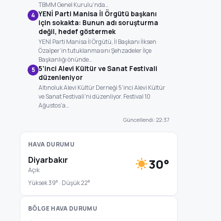
TBMM Genel Kurulu’nda…
YENİ Parti Manisa İl Örgütü başkanı
4
için sokakta: Bunun adı soruşturma
değil, hedef göstermek
YENİ Parti Manisa İl Örgütü, İl Başkanı İlksen
Özalper’in tutuklanmasını Şehzadeler İlçe
Başkanlığı önünde…
5'inci Alevi Kültür ve Sanat Festivali
5
düzenleniyor
Altınoluk Alevi Kültür Derneği 5'inci Alevi Kültür
ve Sanat Festivali'ni düzenliyor. Festival 10
Ağustos'a…
Güncellendi: 22:37
HAVA DURUMU
Diyarbakır
30°
Açık
Yüksek 39° · Düşük 22°
BÖLGE HAVA DURUMU